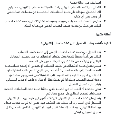
لسيادتكم في رسالة نصية
التخلي عن كشف الحساب الورقي واستبداله بكشف حساب إلكتروني، مما يتيح
لك الحصول بسهولة على جميع المعلومات التفصيلية عن معاملات حسابك في
أي وقت وفي أي مكان
ستوفر لك هذه الخدمة راحة ومرونة، وسيساعد اشتراكك في خدمة كشف الحساب
الإلكتروني بدلاً من خدمة كشف الحساب الورقي في حماية البيئة.
أسئلة متكررة
1-
كيف أتقدم بطلب للحصول على كشف حساب إلكتروني؟
يعد التحول من خدمة كشف الحساب الورقي إلى خدمة كشف الحساب
الإلكتروني أمراً بسيطاً للغاية حيث يمكنك الاشتراك من خلال تطبيق الموبايل
البنكي أو زيارة أحد فروعنا لتقديم طلب للحصول على الخدمة.
سيتم تفعيل خدمة الاشتراك في كشف الحساب الإلكتروني أو إضافة حساب جديد
للعملاء المشتركين بالخدمة خلال 3 أيام عمل من تاريخ تقديم طلب الاشتراك او
اعتبارًا من الدورية التالية إذا تم تقديم طلب الاشتراك في نفس يوم استحقاق
دورية كشف الحساب وذلك إذا لم يحدث عطل أو خلل أو ظرف أو حادث استثنائي
يترتب عليه تعطيل التفعيل
يرجى ملاحظة أن الاشتراك في الخدمة يلغي تلقائيًا خدمة حفظ المراسلات الخاصة
بحساباتك لضمان الاطلاع على جميع حساباتكم.
يتم إرسال كشف الحساب الإلكتروني كل ثلاثة أشهر إلى عنوان بريدك الإلكتروني
المسجل لدى البنك . إذا لم تستلم هذا الكشف فهذا يعنى انه لم يتم تحديث عنوان
بريدك الإلكتروني، ويمكنك إضافة / تغيير البريد الإلكتروني الخاص بكم من خلال
تطبيق الموبايل البنكي