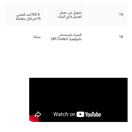
تحويل من عميل
15
%0.5
بحد اقصي
لعميل خارج البنك
15جم لكل معاملة
الشراء باستخدام
16
مجانا
تكنولوجيا الـ
QR Code