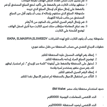
قم بتمرير كارت شحن العداد أسفل الهاتف لقراءة البيانات
ستظهر بيانات الكارت قم بالضغط علي تأكيد لدفع المبلغ المستحق أو قم
بالضغط علي إدخال مبلغ آخر لإدخال المبلغ الذي تريده
ملحوظة: المبلغ الذي ستقوم بإدخاله لا يجب أن يكون أقل من المبلغ
المستحق من جانب شركة الكهرباء
قم بإدخال الرقم السري الخاص بك المكون من 6 أرقام
بعد نجاح المعاملة سيُطلب منك تمرير الكارت مرة أخري اسفل الهاتف
لوضع الشحنة علي الكارت.
ملحوظة: يجب أن يكون الكارت تابع لهذه الشركات:
ISKRA, ELMASRYA,ELSWEEDY
خطوات الايداع النقدي في حساب المحفظة من خلال منافذ فوري
:
إعطاء رقم الهاتف المسجل عليه المحفظة للتاجر
توضيح المبلغ المراد إيداعه بالمحفظة للتاجر
لدخول على المحفظة والضغط على أيقونة "كلمة سر للإيداع “، ثم استمرار ليظهر
لك رقم سري متغير يستخدم لمرة واحدة
إعطاء الرقم السري المتغير للتاجر
التأكد من استقبال الأموال بالمحفظة ثم تسليم الأموال نقدا للتاجر
حدود استخدام محفظة بنك مصر BM Wallet:
·
الحد الأقصى للمعاملات اليومية: 60000جم
·
الحد الأقصى لرصيد المحفظة: 200000جم