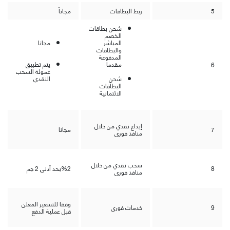
5
ربط البطاقات
مجاناً
شحن بطاقات
الخصم
المباشر
مجانا
والبطاقات
المدفوعة
مقدما
يتم تطبيق
6
عمولة السحب
شحن
النقدي
البطاقات
الائتمانية
إيداع نقدي من خلال
7
مجانا
منافذ فورى
سحب نقدي من خلال
8
%2
بحد أدنى 2 جم
منافذ فورى
وفقا للتسعير المعلن
9
خدمات فورى
قبل عملية الدفع