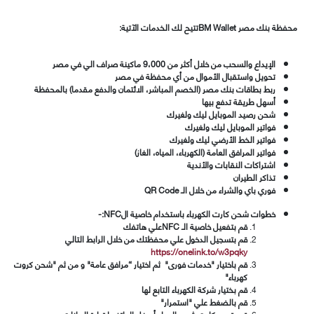
محفظة بنك مصر BM Wallet
تتيح لك الخدمات الآتية
:
الإيداع والسحب من خلال أكثر من 9،000 ماكينة صراف الي في مصر
تحويل واستقبال الأموال من أي محفظة في مصر
ربط بطاقات بنك مصر (الخصم المباشر، الائتمان والدفع مقدما) بالمحفظة
أسهل طريقة تدفع بيها
شحن رصيد الموبايل ليك ولغيرك
فواتير الموبايل ليك ولغيرك
فواتير الخط الأرضي ليك ولغيرك
فواتير المرافق العامة (الكهرباء، المياه، الغاز)
اشتراكات النقابات والأندية
تذاكر الطيران
فوري باي والشراء من خلال الـ
QR Code
خطوات شحن كارت الكهرباء باستخدام خاصية ال
NFC
:-
قم بتفعيل خاصية الـ
NFC
علي هاتفك
قم بتسجيل الدخول علي محفظتك من خلال الرابط التالي
https://onelink.to/w3pqky
قم باختيار "خدمات فورى" ثم اختيار “مرافق
عام
ة" و من ثم "شحن كروت
كهرباء"
قم بختيار شركة الكهرباء التابع لها
قم بالضغط علي "استمرار"