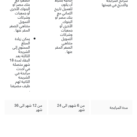
شرائح المرابحة
أن يكون
بنك مصر أو
والتدرج في قيمتها
للعميل تاريخ
البنوك الأخرى
ائتماني مع
أو جمعيات
بنك مصر أو
وشركات
البنوك
التمويل
الأخرى أو
متناهي الصغر
جمعيات
المقر عنها .
وشركات
التمويل
يمكن
زيادة
متناهي
المبلغ
الصغر المقر
الممنوح
إلى
عنها .
الشريحة
الثالثة بعد
البقاء لمدة 18
شهر متصلة
في أحدث
مرابحة في
الشريحة
الثانية لهم
طرف مصرفنا
.
من 6 شهور الى 24
من 12 شهر الى 36
مدة المرابحة
شهر
شهر