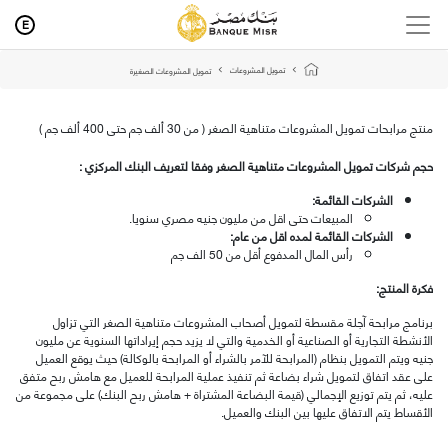
E
تمويل المشروعات
تمويل المشروعات الصغيرة
منتج مرابحات تمويل المشروعات متناهية الصغر ( من 30 ألف جم حتى 400 ألف جم )
حجم شركات تمويل المشروعات متناهية الصغر وفقا لتعريف البنك المركزي :
الشركات القائمة
:
المبيعات حتى اقل من مليون جنيه مصري سنويا.
الشركات القائمة لمده اقل من عام:
رأس المال المدفوع أقل من 50 الف جم
فكرة المنتج:
برنامج مرابحة آجلة مقسطة لتمويل أصحاب المشروعات متناهية الصغر التي تزاول
الأنشطة التجارية أو الصناعية أو الخدمية والتي لا يزيد حجم إيراداتها السنوية عن مليون
جنيه ويتم التمويل بنظام (المرابحة للآمر بالشراء أو المرابحة بالوكالة) حيث يوقع العميل
على عقد اتفاق لتمويل شراء بضاعة ثم تنفيذ عملية المرابحة للعميل مع هامش ربح متفق
عليه، ثم يتم توزيع الإجمالي (قيمة البضاعة المشتراة + هامش ربح البنك) على مجموعة من
الأقساط يتم الاتفاق عليها بين البنك والعميل.