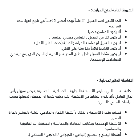
الشروط العامة لمنح المرابحة: -
الحد الأدنى لعمر العميل 21 عاماً وبحد أقصى 65عاماً في تاريخ انتهاء مدة
المرابحة
.
ألا يكون الضامن قاصرا
أن يكون كلا من العميل والضامن مصري الجنسية .
ان يجيد العميل او ضامنه القراءة والكتابة (أحدهما على الأقل )
أن يكون النشاط قائماً منذ سنة على الأقل
.
أن يكون نشاط العميل داخل نطاق المدينة او القرية أو المركز الذي يقع فيه فرع
المعاملات الإسلامية
.
الأنشطة المتاح تمويلها: -
- كافة العملاء التي تمارس الأنشطة (التجارية – الصناعية – الخدمية) بغرض تمويل رأس
المال العامل وألا يكون النشاط من الأنشطة الغير مباحه شرعا او المحظور تمويلها حسب
سياسات المنتج كالتالي :
تصنيع وتجارة الأسلحة والذخائر وأنشطة القمار والملاهي الليلية وتصنيع وتجارة
الخمور
.
الأنشطة الإعلامية ومكاتب المحاماة والمحاسبة والاستشارات القانونية
والسماسرة
.
أنشطة الإنتاج والتصنيع (الزراعي / الحيواني / الداجني / السمكي )
.